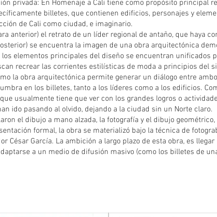
ón privada: En Homenaje a Cali tiene como propósito principal re
pecíficamente billetes, que contienen edificios, personajes y elem
ucción de Cali como ciudad, e imaginario.
ara anterior) el retrato de un líder regional de antaño, que haya con
posterior) se encuentra la imagen de una obra arquitectónica demo
, los elementos principales del diseño se encuentran unificados 
an recrear las corrientes estilísticas de moda a principios del si
omo la obra arquitectónica permite generar un diálogo entre ambo
ra en los billetes, tanto a los líderes como a los edificios. Co
, que usualmente tiene que ver con los grandes logros o actividade
 ido pasando al olvido, dejando a la ciudad sin un Norte claro.
aron el dibujo a mano alzada, la fotografía y el dibujo geométric
entación formal, la obra se materializó bajo la técnica de fotograb
r César García. La ambición a largo plazo de esta obra, es llegar 
aptarse a un medio de difusión masivo (como los billetes de una